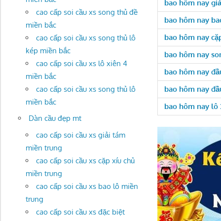
bao hôm nay giả
cao cấp soi cầu xs song thủ đề
bao hôm nay bao
miền bắc
bao hôm nay cặp
cao cấp soi cầu xs song thủ lô
kép miền bắc
bao hôm nay son
cao cấp soi cầu xs lô xiên 4
bao hôm nay đầu
miền bắc
cao cấp soi cầu xs song thủ lô
bao hôm nay đầu
miền bắc
bao hôm nay lô 
Dàn cầu đẹp mt
cao cấp soi cầu xs giải tám
miền trung
cao cấp soi cầu xs cặp xíu chủ
miền trung
cao cấp soi cầu xs bao lô miền
trung
cao cấp soi cầu xs đặc biệt