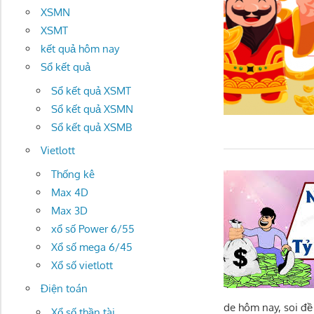
XSMN
XSMT
kết quả hôm nay
Sổ kết quả
Sổ kết quả XSMT
Sổ kết quả XSMN
Sổ kết quả XSMB
Vietlott
Thống kê
Max 4D
Max 3D
xổ số Power 6/55
Xổ số mega 6/45
Xổ số vietlott
Điện toán
de hôm nay, soi đ
Xổ số thần tài