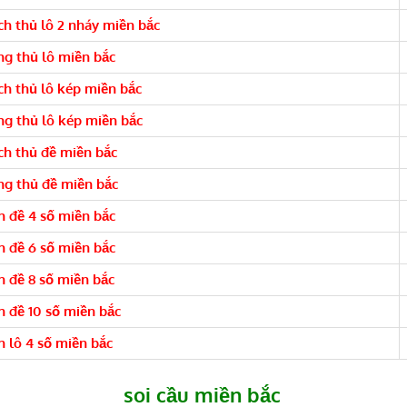
h thủ lô 2 nháy miền bắc
g thủ lô miền bắc
h thủ lô kép miền bắc
g thủ lô kép miền bắc
h thủ đề miền bắc
g thủ đề miền bắc
 đề 4 số miền bắc
 đề 6 số miền bắc
 đề 8 số miền bắc
 đề 10 số miền bắc
 lô 4 số miền bắc
soi cầu miền bắc