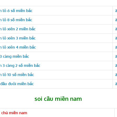
 lô 6 số miền bắc
 lô 8 số miền bắc
 lô xiên 2 miền bắc
 lô xiên 3 miền bắc
 lô xiên 4 miền bắc
3 càng miền bắc
 3 càng 2 số miền bắc
 lô 10 số miền bắc
đầu đuôi miền bắc
soi cầu miền nam
u chủ miền nam