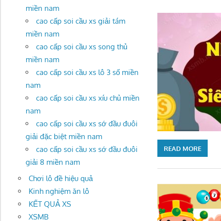
miền nam
cao cấp soi cầu xs giải tám
miền nam
cao cấp soi cầu xs song thủ
miền nam
cao cấp soi cầu xs lô 3 số miền
nam
cao cấp soi cầu xs xíu chủ miền
nam
cao cấp soi cầu xs sớ đầu đuôi
giải đặc biệt miền nam
READ MORE
cao cấp soi cầu xs sớ đầu đuôi
giải 8 miền nam
Chơi lô đề hiệu quả
Kinh nghiệm ăn lô
KẾT QUẢ XS
XSMB