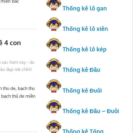
ố miền bắc
Thống kê lô gan
Thống kê lô xiên
ề 4 con
Thống kê lô kép
h xac hom nay - du
Thống kê Đầu
ầu đẹp mb chính
 thu de, bạch thu
Thống kê Đuôi
, bạch thủ de miền
Thống kê Đầu – Đuôi
Thống kê Tổng