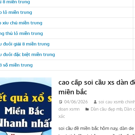
i 8 miền trung
 lô miền trung
 xỉu chủ miền trung
g thủ lô miền trung
 đuôi giải 8 miền trung
 đuôi đặc biệt miền trung
3 số miền trung
cao cấp soi cầu xs dàn đ
miền bắc
04/06/2026
soi cau xsmb chin
doan xsmn
Dàn cầu đẹp mb
,
Dàn c
xác
soi cầu đề miền bắc hôm nay, dàn de 