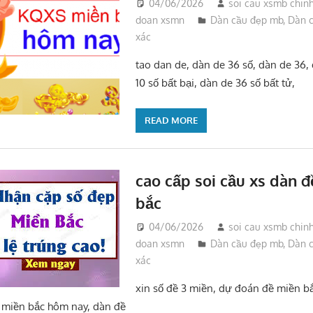
04/06/2026
soi cau xsmb chin
doan xsmn
Dàn cầu đẹp mb
,
Dàn c
xác
tao dan de, dàn de 36 số, dàn de 36,
10 số bất bại, dàn de 36 số bất tử,
READ MORE
cao cấp soi cầu xs dàn đ
bắc
04/06/2026
soi cau xsmb chin
doan xsmn
Dàn cầu đẹp mb
,
Dàn c
xác
xin số đề 3 miền, dự đoán đề miền bắ
ề miền bắc hôm nay, dàn đề