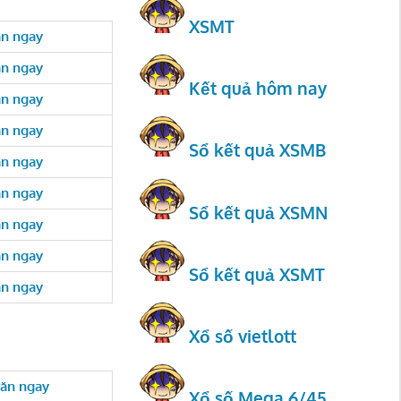
XSMT
ăn ngay
ăn ngay
Kết quả hôm nay
ăn ngay
ăn ngay
Sổ kết quả XSMB
ăn ngay
ăn ngay
Sổ kết quả XSMN
ăn ngay
ăn ngay
Sổ kết quả XSMT
ăn ngay
Xổ số vietlott
ăn ngay
Xổ số Mega 6/45