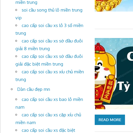
miền trung
soi cầu song thủ lô miền trung
vip
cao cấp soi cầu xs lô 3 số miền
trung
cao cấp soi cầu xs sớ đầu đuôi
giải 8 miền trung
cao cấp soi cầu xs sớ đầu đuôi
giải đặc biệt miền trung
cao cấp soi cầu xs xíu chủ miền
trung
Dàn cầu đẹp mn
cao cấp soi cầu xs bao lô miền
nam
cao cấp soi cầu xs cặp xíu chủ
READ MORE
miền nam
cao cấp soi cầu xs đặc biệt