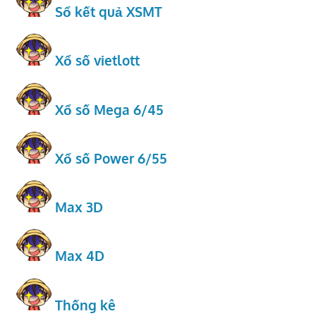
Sổ kết quả XSMT
Xổ số vietlott
Xổ số Mega 6/45
Xổ số Power 6/55
Max 3D
Max 4D
Thống kê