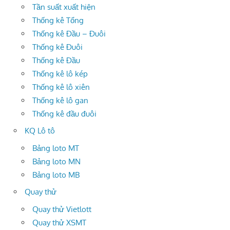
Tần suất xuất hiện
Thống kê Tổng
Thống kê Đầu – Đuôi
Thống kê Đuôi
Thống kê Đầu
Thống kê lô kép
Thống kê lô xiên
Thống kê lô gan
Thống kê đầu đuôi
KQ Lô tô
Bảng loto MT
Bảng loto MN
Bảng loto MB
Quay thử
Quay thử Vietlott
Quay thử XSMT