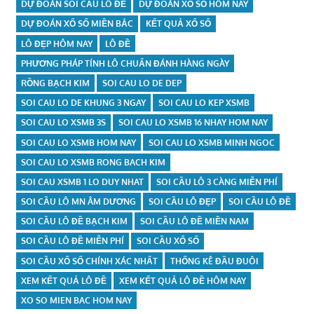
DỰ ĐOÁN SOI CẦU LÔ ĐỀ
DỰ ĐOÁN XỔ SỐ HÔM NAY
DỰ ĐOÁN XỔ SỐ MIỀN BẮC
KẾT QUẢ XỔ SỐ
LÔ ĐẸP HÔM NAY
LÔ ĐỀ
PHƯƠNG PHÁP TÍNH LÔ CHUẨN ĐÁNH HÀNG NGÀY
RỒNG BẠCH KIM
SOI CAU LO DE DEP
SOI CAU LO DE KHUNG 3 NGAY
SOI CAU LO KEP XSMB
SOI CAU LO XSMB 3S
SOI CAU LO XSMB 16 NHAY HOM NAY
SOI CAU LO XSMB HOM NAY
SOI CAU LO XSMB MINH NGOC
SOI CAU LO XSMB RONG BACH KIM
SOI CAU XSMB 1 LO DUY NHAT
SOI CẦU LÔ 3 CÀNG MIỄN PHÍ
SOI CẦU LÔ MN ÂM DƯƠNG
SOI CẦU LÔ ĐẸP
SOI CẦU LÔ ĐỀ
SOI CẦU LÔ ĐỀ BẠCH KIM
SOI CẦU LÔ ĐỀ MIỀN NAM
SOI CẦU LÔ ĐỀ MIỄN PHÍ
SOI CẦU XỔ SỐ
SOI CẦU XỔ SỐ CHÍNH XÁC NHẤT
THỐNG KÊ ĐẦU ĐUÔI
XEM KẾT QUẢ LÔ ĐỀ
XEM KẾT QUẢ LÔ ĐỀ HÔM NAY
XO SO MIEN BAC HOM NAY