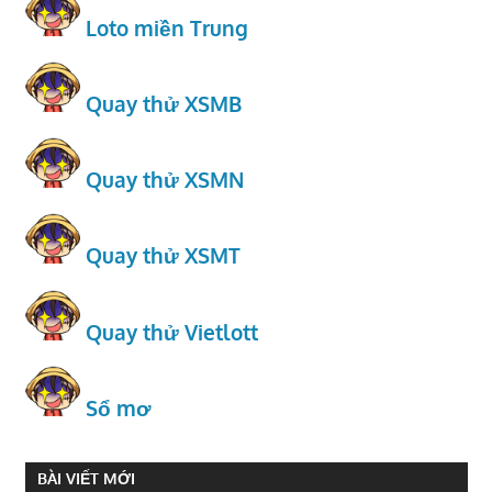
Loto miền Trung
Quay thử XSMB
Quay thử XSMN
Quay thử XSMT
Quay thử Vietlott
Sổ mơ
BÀI VIẾT MỚI