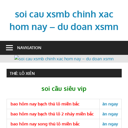
Skip
to
soi cau xsmb chinh xac
content
hom nay – du doan xsmn
soi
cau
NAVIGATION
xsmb
chinh
xac
THẺ:
LÔ XIÊN
hom
nay
soi cầu siêu vip
–
du
bao hôm nay bạch thủ lô miền bắc
ăn ngay
doan
xsmn
bao hôm nay bạch thủ lô 2 nháy miền bắc
ăn ngay
bao hôm nay song thủ lô miền bắc
ăn ngay