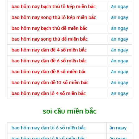
bao hôm nay bạch thủ lô kép miền bắc
ăn ngay
bao hôm nay song thủ lô kép miền bắc
ăn ngay
bao hôm nay bạch thủ đề miền bắc
ăn ngay
bao hôm nay song thủ đề miền bắc
ăn ngay
bao hôm nay dàn đề 4 số miền bắc
ăn ngay
bao hôm nay dàn đề 6 số miền bắc
ăn ngay
bao hôm nay dàn đề 8 số miền bắc
ăn ngay
bao hôm nay dàn đề 10 số miền bắc
ăn ngay
bao hôm nay dàn lô 4 số miền bắc
ăn ngay
soi cầu miền bắc
bao hôm nay dàn lô 6 số miền bắc
ăn ngay
bao hôm nay dàn lô 8 số miền bắc
ăn ngay