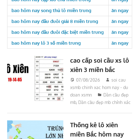
bao hôm nay song thủ lô miền trung
ăn ngay
bao hôm nay đầu đuôi giải 8 miền trung
ăn ngay
bao hôm nay đầu đuôi đặc biệt miền trung
ăn ngay
bao hôm nay lô 3 số miền trung
ăn ngay
cao cấp soi cầu xs lô
xiên 3 miền bắc
07/08/2026
soi cau
xsmb chinh xac hom nay - du
doan xsmn
Dàn cầu đẹp
mb
,
Dàn cầu đẹp mb chính xác
Thống kê lô xiên
miền Bắc hôm nay