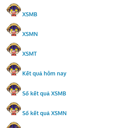
XSMB
XSMN
XSMT
Kết quả hôm nay
Sổ kết quả XSMB
Sổ kết quả XSMN