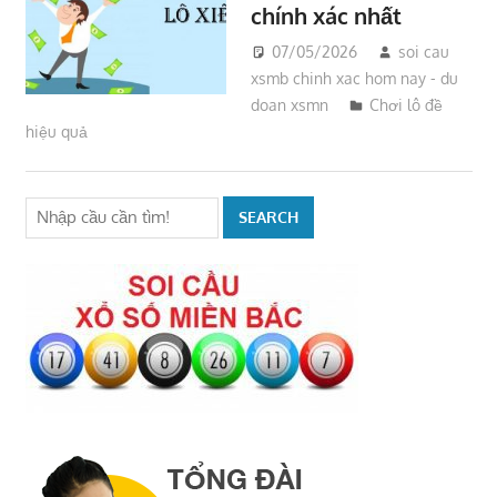
chính xác nhất
07/05/2026
soi cau
xsmb chinh xac hom nay - du
doan xsmn
Chơi lô đề
hiệu quả
SEARCH