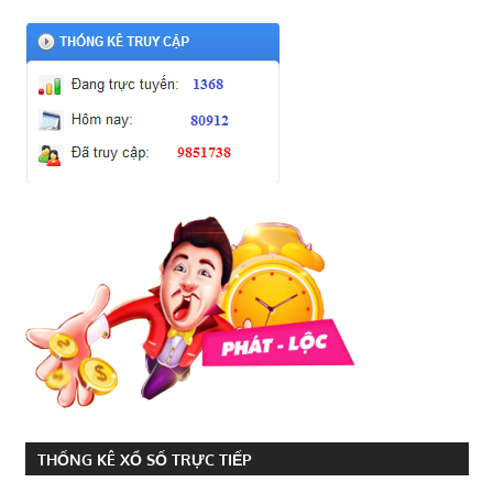
THỐNG KÊ XỔ SỐ TRỰC TIẾP