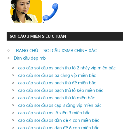
SOI CẦU 3 MIỀN SIÊU CHUẨN
TRANG CHỦ – SOI CẦU XSMB CHÍNH XÁC
Dàn cầu đẹp mb
cao cấp soi cầu xs bạch thu lô 2 nháy víp miền bắc
cao cấp soi cầu xs ba càng víp miền bắc
cao cấp soi cầu xs bạch thủ đề miền bắc
cao cấp soi cầu xs bạch thủ lô kép miền bắc
cao cấp soi cầu xs bạch thủ lô miền bắc
cao cấp soi cầu xs cặp 3 càng víp miền bắc
cao cấp soi cầu xs lô xiên 3 miền bắc
cao cấp soi cầu xs dàn đề 4 con miền bắc
cao cấp soi cầu xs dàn đề 6 con miền bắc