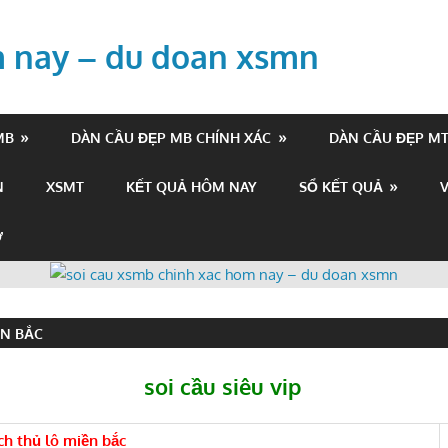
m nay – du doan xsmn
MB
DÀN CẦU ĐẸP MB CHÍNH XÁC
DÀN CẦU ĐẸP M
N
XSMT
KẾT QUẢ HÔM NAY
SỔ KẾT QUẢ
Ơ
ỀN BẮC
soi cầu siêu vip
h thủ lô miền bắc