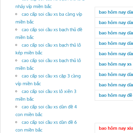
nháy víp miền bắc
bao hôm nay dàn
cao cấp soi cầu xs ba càng víp
miền bắc
bao hôm nay dàn
cao cấp soi cầu xs bạch thủ đề
bao hôm nay dàn
miền bắc
bao hôm nay dàn
cao cấp soi cầu xs bạch thủ lô
kép miền bắc
bao hôm nay dàn
cao cấp soi cầu xs bạch thủ lô
bao hôm nay xs 
miền bắc
bao hôm nay dàn
cao cấp soi cầu xs cặp 3 càng
víp miền bắc
bao hôm nay dàn
cao cấp soi cầu xs lô xiên 3
bao hôm nay đề 
miền bắc
cao cấp soi cầu xs dàn đề 4
con miền bắc
cao cấp soi cầu xs dàn đề 6
bao hôm nay xỉ
con miền bắc