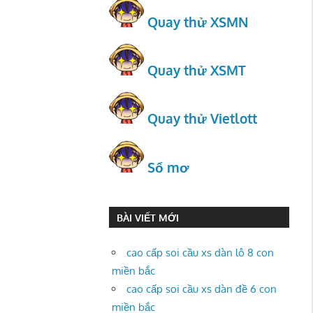
Quay thử XSMN
Quay thử XSMT
Quay thử Vietlott
Sổ mơ
BÀI VIẾT MỚI
cao cấp soi cầu xs dàn lô 8 con
miền bắc
cao cấp soi cầu xs dàn đề 6 con
miền bắc