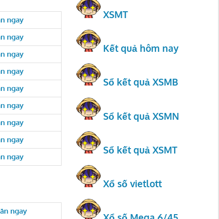
XSMT
ăn ngay
ăn ngay
Kết quả hôm nay
ăn ngay
ăn ngay
Sổ kết quả XSMB
ăn ngay
ăn ngay
Sổ kết quả XSMN
ăn ngay
ăn ngay
Sổ kết quả XSMT
ăn ngay
Xổ số vietlott
ăn ngay
Xổ số Mega 6/45