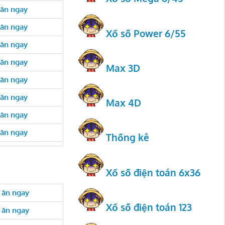
ăn ngay
ăn ngay
Xổ số Power 6/55
ăn ngay
ăn ngay
Max 3D
ăn ngay
ăn ngay
Max 4D
ăn ngay
ăn ngay
Thống kê
Xổ số điện toán 6x36
ăn ngay
Xổ số điện toán 123
ăn ngay