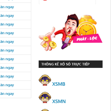
ăn ngay
ăn ngay
ăn ngay
ăn ngay
ăn ngay
ăn ngay
ăn ngay
THỐNG KÊ XỔ SỐ TRỰC TIẾP
ăn ngay
ăn ngay
XSMB
ăn ngay
ăn ngay
XSMN