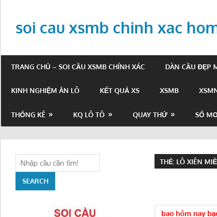
Skip
to
soi cau xsmb chinh xac ho
content
soi
cau
TRANG CHỦ – SOI CẦU XSMB CHÍNH XÁC
DÀN CẦU ĐẸP 
xsmb
chinh
KINH NGHIỆM ĂN LÔ
KẾT QUẢ XS
XSMB
XSM
xac
hom
THỐNG KÊ
KQ LÔ TÔ
QUAY THỬ
SỔ M
nay
–
du
doan
THẺ:
LÔ XIÊN MI
xsmn
SEARCH
bao hôm nay bạc