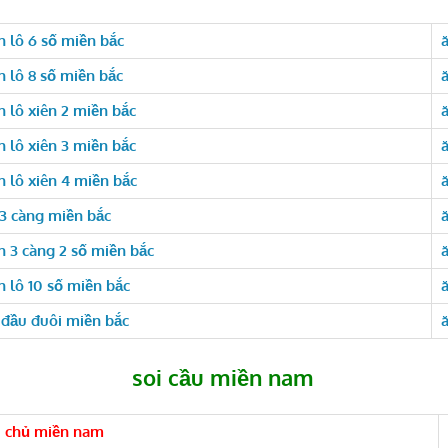
 lô 6 số miền bắc
 lô 8 số miền bắc
 lô xiên 2 miền bắc
 lô xiên 3 miền bắc
 lô xiên 4 miền bắc
3 càng miền bắc
 3 càng 2 số miền bắc
 lô 10 số miền bắc
đầu đuôi miền bắc
soi cầu miền nam
u chủ miền nam