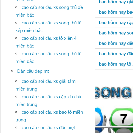
bao hôm nay giả
cao cấp soi cầu xs song thủ đề
bao hôm nay bao
miền bắc
bao hôm nay cặp
cao cấp soi cầu xs song thủ lô
kép miền bắc
bao hôm nay son
cao cấp soi cầu xs lô xiên 4
bao hôm nay đầu
miền bắc
cao cấp soi cầu xs song thủ lô
bao hôm nay đầu
miền bắc
bao hôm nay lô 
Dàn cầu đẹp mt
cao cấp soi cầu xs giải tám
miền trung
cao cấp soi cầu xs cặp xíu chủ
miền trung
cao cấp soi cầu xs bao lô miền
trung
cao cấp soi cầu xs đặc biệt