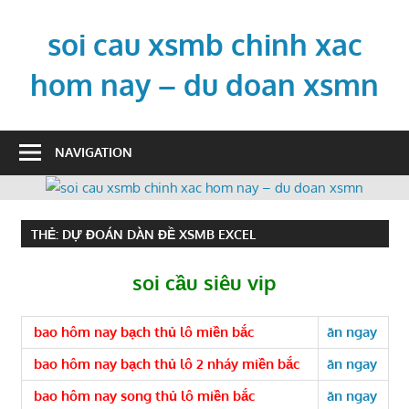
Skip
to
soi cau xsmb chinh xac
content
hom nay – du doan xsmn
soi
cau
NAVIGATION
xsmb
chinh
xac
THẺ:
DỰ ĐOÁN DÀN ĐỀ XSMB EXCEL
hom
nay
soi cầu siêu vip
–
du
bao hôm nay bạch thủ lô miền bắc
ăn ngay
doan
xsmn
bao hôm nay bạch thủ lô 2 nháy miền bắc
ăn ngay
bao hôm nay song thủ lô miền bắc
ăn ngay