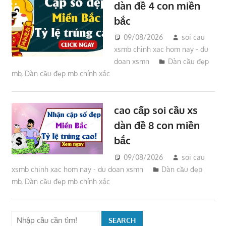
dàn đề 4 con miền
bắc
09/08/2026
soi cau
xsmb chinh xac hom nay - du
doan xsmn
Dàn cầu đẹp
mb
,
Dàn cầu đẹp mb chính xác
cao cấp soi cầu xs
dàn đề 8 con miền
bắc
09/08/2026
soi cau
xsmb chinh xac hom nay - du doan xsmn
Dàn cầu đẹp
mb
,
Dàn cầu đẹp mb chính xác
SEARCH