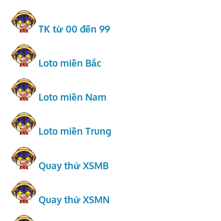
TK từ 00 đến 99
Loto miền Bắc
Loto miền Nam
Loto miền Trung
Quay thử XSMB
Quay thử XSMN