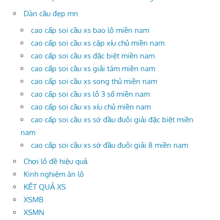
Dàn cầu đẹp mn
cao cấp soi cầu xs bao lô miền nam
cao cấp soi cầu xs cặp xíu chủ miền nam
cao cấp soi cầu xs đặc biệt miền nam
cao cấp soi cầu xs giải tám miền nam
cao cấp soi cầu xs song thủ miền nam
cao cấp soi cầu xs lô 3 số miền nam
cao cấp soi cầu xs xíu chủ miền nam
cao cấp soi cầu xs sớ đầu đuôi giải đặc biệt miền
nam
cao cấp soi cầu xs sớ đầu đuôi giải 8 miền nam
Chơi lô đề hiệu quả
Kinh nghiệm ăn lô
KẾT QUẢ XS
XSMB
XSMN