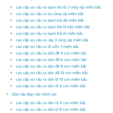
cao cấp soi cầu xs bạch thu lô 2 nháy víp miền bắc
cao cấp soi cầu xs ba càng víp miền bắc
cao cấp soi cầu xs bạch thủ đề miền bắc
cao cấp soi cầu xs bạch thủ lô kép miền bắc
cao cấp soi cầu xs bạch thủ lô miền bắc
cao cấp soi cầu xs cặp 3 càng víp miền bắc
cao cấp soi cầu xs lô xiên 3 miền bắc
cao cấp soi cầu xs dàn đề 4 con miền bắc
cao cấp soi cầu xs dàn đề 6 con miền bắc
cao cấp soi cầu xs dàn đề 8 con miền bắc
cao cấp soi cầu xs dàn đề 10 con miền bắc
cao cấp soi cầu xs dàn lô 10 con miền bắc
cao cấp soi cầu xs dàn lô 6 con miền bắc
Dàn cầu đẹp mb chính xác
cao cấp soi cầu xs dàn lô 4 con miền bắc
cao cấp soi cầu xs dàn lô 8 con miền bắc