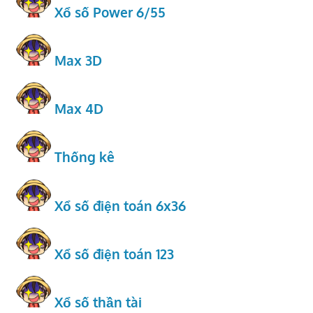
Xổ số Power 6/55
Max 3D
Max 4D
Thống kê
Xổ số điện toán 6x36
Xổ số điện toán 123
Xổ số thần tài