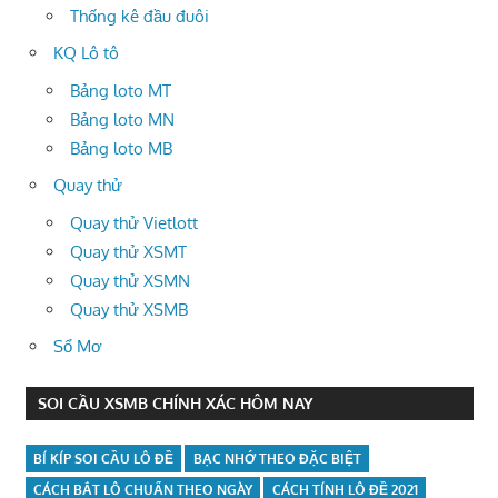
Thống kê đầu đuôi
KQ Lô tô
Bảng loto MT
Bảng loto MN
Bảng loto MB
Quay thử
Quay thử Vietlott
Quay thử XSMT
Quay thử XSMN
Quay thử XSMB
Sổ Mơ
SOI CẦU XSMB CHÍNH XÁC HÔM NAY
BÍ KÍP SOI CẦU LÔ ĐỀ
BẠC NHỚ THEO ĐẶC BIỆT
CÁCH BẮT LÔ CHUẨN THEO NGÀY
CÁCH TÍNH LÔ ĐỀ 2021