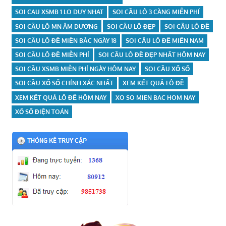
SOI CAU XSMB 1 LO DUY NHAT
SOI CẦU LÔ 3 CÀNG MIỄN PHÍ
SOI CẦU LÔ MN ÂM DƯƠNG
SOI CẦU LÔ ĐẸP
SOI CẦU LÔ ĐỀ
SOI CẦU LÔ ĐỀ MIỀN BẮC NGÀY 18
SOI CẦU LÔ ĐỀ MIỀN NAM
SOI CẦU LÔ ĐỀ MIỄN PHÍ
SOI CẦU LÔ ĐỀ ĐẸP NHẤT HÔM NAY
SOI CẦU XSMB MIỄN PHÍ NGÀY HÔM NAY
SOI CẦU XỔ SỐ
SOI CẦU XỔ SỐ CHÍNH XÁC NHẤT
XEM KẾT QUẢ LÔ ĐỀ
XEM KẾT QUẢ LÔ ĐỀ HÔM NAY
XO SO MIEN BAC HOM NAY
XỔ SỐ ĐIỆN TOÁN