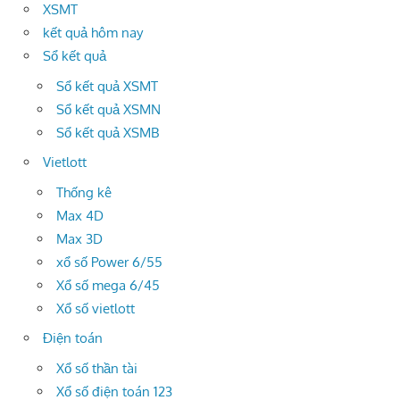
XSMT
kết quả hôm nay
Sổ kết quả
Sổ kết quả XSMT
Sổ kết quả XSMN
Sổ kết quả XSMB
Vietlott
Thống kê
Max 4D
Max 3D
xổ số Power 6/55
Xổ số mega 6/45
Xổ số vietlott
Điện toán
Xổ số thần tài
Xổ số điện toán 123