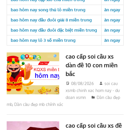
bao hôm nay song thủ lô miền trung
ăn ngay
bao hôm nay đầu đuôi giải 8 miền trung
ăn ngay
bao hôm nay đầu đuôi đặc biệt miền trung
ăn ngay
bao hôm nay lô 3 số miền trung
ăn ngay
cao cấp soi cầu xs
dàn đề 10 con miền
bắc
08/08/2026
soi cau
xsmb chinh xac hom nay - du
doan xsmn
Dàn cầu đẹp
mb
,
Dàn cầu đẹp mb chính xác
cao cấp soi cầu xs đề