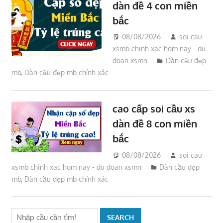
dàn đề 4 con miền
bắc
08/08/2026
soi cau
xsmb chinh xac hom nay - du
doan xsmn
Dàn cầu đẹp
mb
,
Dàn cầu đẹp mb chính xác
cao cấp soi cầu xs
dàn đề 8 con miền
bắc
08/08/2026
soi cau
xsmb chinh xac hom nay - du doan xsmn
Dàn cầu đẹp
mb
,
Dàn cầu đẹp mb chính xác
SEARCH