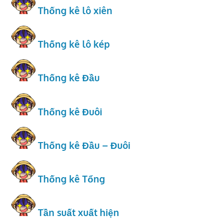
Thống kê lô xiên
Thống kê lô kép
Thống kê Đầu
Thống kê Đuôi
Thống kê Đầu – Đuôi
Thống kê Tổng
Tần suất xuất hiện