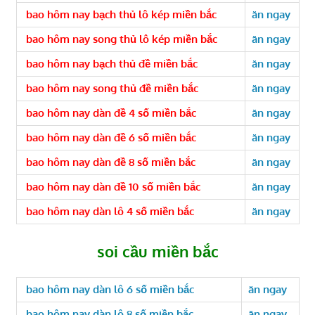
bao hôm nay bạch thủ lô kép miền bắc
ăn ngay
bao hôm nay song thủ lô kép miền bắc
ăn ngay
bao hôm nay bạch thủ đề miền bắc
ăn ngay
bao hôm nay song thủ đề miền bắc
ăn ngay
bao hôm nay dàn đề 4 số miền bắc
ăn ngay
bao hôm nay dàn đề 6 số miền bắc
ăn ngay
bao hôm nay dàn đề 8 số miền bắc
ăn ngay
bao hôm nay dàn đề 10 số miền bắc
ăn ngay
bao hôm nay dàn lô 4 số miền bắc
ăn ngay
soi cầu miền bắc
bao hôm nay dàn lô 6 số miền bắc
ăn ngay
bao hôm nay dàn lô 8 số miền bắc
ăn ngay