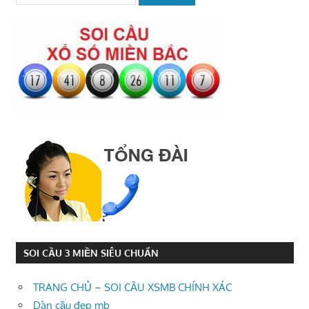
SOI CẦU 3 MIỀN SIÊU CHUẨN
TRANG CHỦ – SOI CẦU XSMB CHÍNH XÁC
Dàn cầu đẹp mb