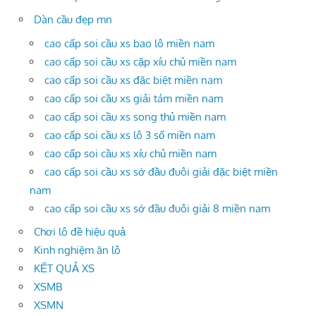
Dàn cầu đẹp mn
cao cấp soi cầu xs bao lô miền nam
cao cấp soi cầu xs cặp xíu chủ miền nam
cao cấp soi cầu xs đặc biệt miền nam
cao cấp soi cầu xs giải tám miền nam
cao cấp soi cầu xs song thủ miền nam
cao cấp soi cầu xs lô 3 số miền nam
cao cấp soi cầu xs xíu chủ miền nam
cao cấp soi cầu xs sớ đầu đuôi giải đặc biệt miền
nam
cao cấp soi cầu xs sớ đầu đuôi giải 8 miền nam
Chơi lô đề hiệu quả
Kinh nghiệm ăn lô
KẾT QUẢ XS
XSMB
XSMN