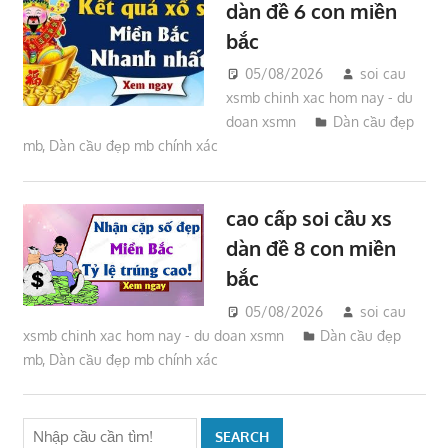
dàn đề 6 con miền
bắc
05/08/2026
soi cau
xsmb chinh xac hom nay - du
doan xsmn
Dàn cầu đẹp
mb
,
Dàn cầu đẹp mb chính xác
cao cấp soi cầu xs
dàn đề 8 con miền
bắc
05/08/2026
soi cau
xsmb chinh xac hom nay - du doan xsmn
Dàn cầu đẹp
mb
,
Dàn cầu đẹp mb chính xác
SEARCH