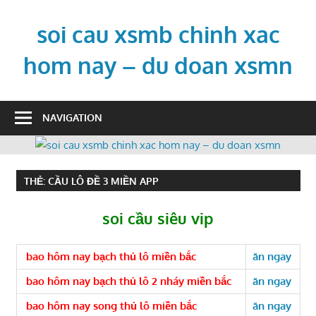
Skip
to
soi cau xsmb chinh xac
content
hom nay – du doan xsmn
soi
cau
NAVIGATION
xsmb
chinh
xac
THẺ:
CẦU LÔ ĐỀ 3 MIỀN APP
hom
nay
soi cầu siêu vip
–
du
bao hôm nay bạch thủ lô miền bắc
ăn ngay
doan
xsmn
bao hôm nay bạch thủ lô 2 nháy miền bắc
ăn ngay
bao hôm nay song thủ lô miền bắc
ăn ngay