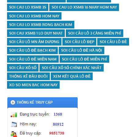
SOI CAU LO XSMB 3S
SOI CAU LO XSMB 16 NHAY HOM NAY
SOI CAU LO XSMB HOM NAY
SOI CAU LO XSMB RONG BACH KIM
SOI CAU XSMB 1 LO DUY NHAT
SOI CẦU LÔ 3 CÀNG MIỄN PHÍ
SOI CẦU LÔ MN ÂM DƯƠNG
SOI CẦU LÔ ĐẸP
SOI CẦU LÔ ĐỀ
SOI CẦU LÔ ĐỀ BẠCH KIM
SOI CẦU LÔ ĐỀ HÀ NỘI
SOI CẦU LÔ ĐỀ MIỀN NAM
SOI CẦU LÔ ĐỀ MIỄN PHÍ
SOI CẦU XỔ SỐ
SOI CẦU XỔ SỐ CHÍNH XÁC NHẤT
THỐNG KÊ ĐẦU ĐUÔI
XEM KẾT QUẢ LÔ ĐỀ
XO SO MIEN BAC HOM NAY