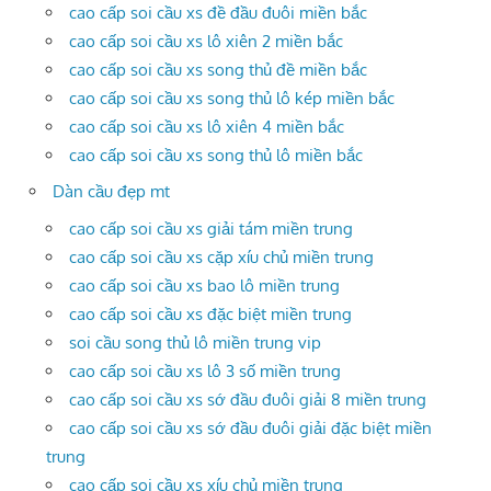
cao cấp soi cầu xs đề đầu đuôi miền bắc
cao cấp soi cầu xs lô xiên 2 miền bắc
cao cấp soi cầu xs song thủ đề miền bắc
cao cấp soi cầu xs song thủ lô kép miền bắc
cao cấp soi cầu xs lô xiên 4 miền bắc
cao cấp soi cầu xs song thủ lô miền bắc
Dàn cầu đẹp mt
cao cấp soi cầu xs giải tám miền trung
cao cấp soi cầu xs cặp xíu chủ miền trung
cao cấp soi cầu xs bao lô miền trung
cao cấp soi cầu xs đặc biệt miền trung
soi cầu song thủ lô miền trung vip
cao cấp soi cầu xs lô 3 số miền trung
cao cấp soi cầu xs sớ đầu đuôi giải 8 miền trung
cao cấp soi cầu xs sớ đầu đuôi giải đặc biệt miền
trung
cao cấp soi cầu xs xíu chủ miền trung