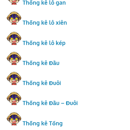
Thống kê lô gan
Thống kê lô xiên
Thống kê lô kép
Thống kê Đầu
Thống kê Đuôi
Thống kê Đầu – Đuôi
Thống kê Tổng