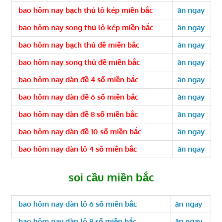
bao hôm nay bạch thủ lô kép miền bắc
ăn ngay
bao hôm nay song thủ lô kép miền bắc
ăn ngay
bao hôm nay bạch thủ đề miền bắc
ăn ngay
bao hôm nay song thủ đề miền bắc
ăn ngay
bao hôm nay dàn đề 4 số miền bắc
ăn ngay
bao hôm nay dàn đề 6 số miền bắc
ăn ngay
bao hôm nay dàn đề 8 số miền bắc
ăn ngay
bao hôm nay dàn đề 10 số miền bắc
ăn ngay
bao hôm nay dàn lô 4 số miền bắc
ăn ngay
soi cầu miền bắc
bao hôm nay dàn lô 6 số miền bắc
ăn ngay
bao hôm nay dàn lô 8 số miền bắc
ăn ngay