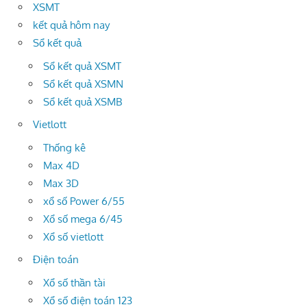
XSMT
kết quả hôm nay
Sổ kết quả
Sổ kết quả XSMT
Sổ kết quả XSMN
Sổ kết quả XSMB
Vietlott
Thống kê
Max 4D
Max 3D
xổ số Power 6/55
Xổ số mega 6/45
Xổ số vietlott
Điện toán
Xổ số thần tài
Xổ số điện toán 123