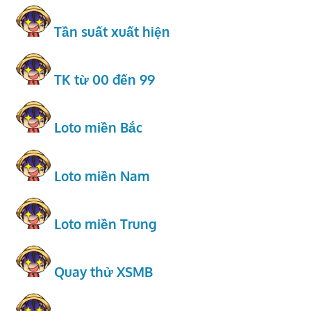
Tần suất xuất hiện
TK từ 00 đến 99
Loto miền Bắc
Loto miền Nam
Loto miền Trung
Quay thử XSMB