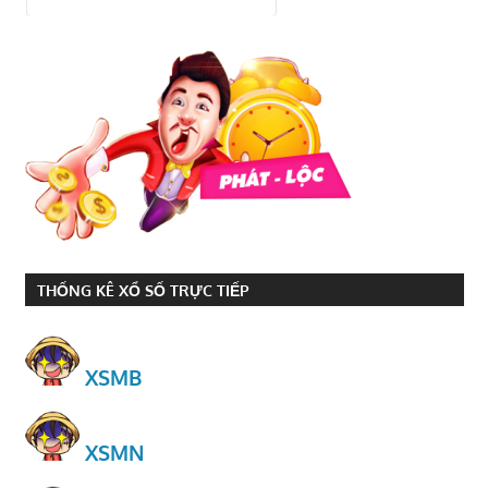
THỐNG KÊ XỔ SỐ TRỰC TIẾP
XSMB
XSMN