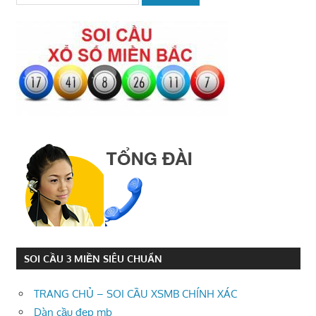
SOI CẦU 3 MIỀN SIÊU CHUẨN
TRANG CHỦ – SOI CẦU XSMB CHÍNH XÁC
Dàn cầu đẹp mb