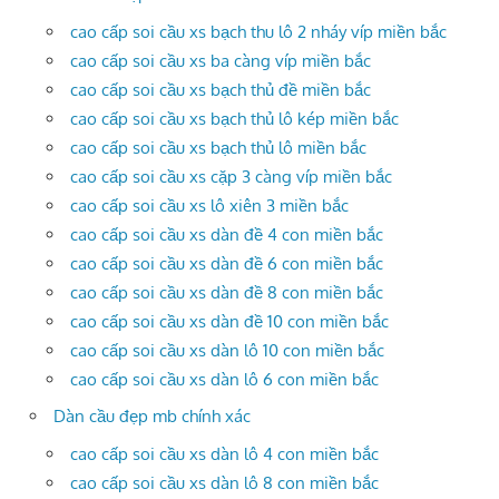
cao cấp soi cầu xs bạch thu lô 2 nháy víp miền bắc
cao cấp soi cầu xs ba càng víp miền bắc
cao cấp soi cầu xs bạch thủ đề miền bắc
cao cấp soi cầu xs bạch thủ lô kép miền bắc
cao cấp soi cầu xs bạch thủ lô miền bắc
cao cấp soi cầu xs cặp 3 càng víp miền bắc
cao cấp soi cầu xs lô xiên 3 miền bắc
cao cấp soi cầu xs dàn đề 4 con miền bắc
cao cấp soi cầu xs dàn đề 6 con miền bắc
cao cấp soi cầu xs dàn đề 8 con miền bắc
cao cấp soi cầu xs dàn đề 10 con miền bắc
cao cấp soi cầu xs dàn lô 10 con miền bắc
cao cấp soi cầu xs dàn lô 6 con miền bắc
Dàn cầu đẹp mb chính xác
cao cấp soi cầu xs dàn lô 4 con miền bắc
cao cấp soi cầu xs dàn lô 8 con miền bắc