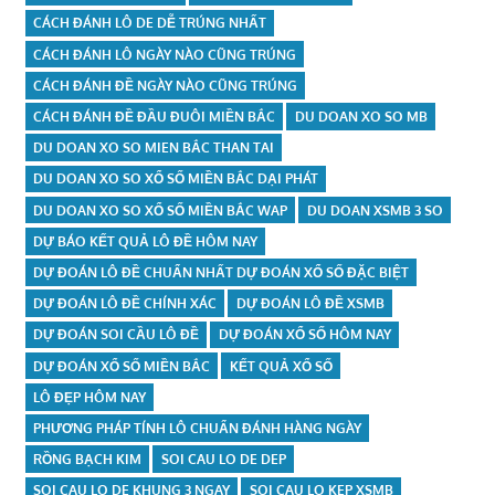
CÁCH ĐÁNH LÔ DE DỄ TRÚNG NHẤT
CÁCH ĐÁNH LÔ NGÀY NÀO CŨNG TRÚNG
CÁCH ĐÁNH ĐỀ NGÀY NÀO CŨNG TRÚNG
CÁCH ĐÁNH ĐỀ ĐẦU ĐUÔI MIỀN BẮC
DU DOAN XO SO MB
DU DOAN XO SO MIEN BẮC THAN TAI
DU DOAN XO SO XỔ SỐ MIỀN BẮC DẠI PHÁT
DU DOAN XO SO XỔ SỐ MIỀN BẮC WAP
DU DOAN XSMB 3 SO
DỰ BÁO KẾT QUẢ LÔ ĐỀ HÔM NAY
DỰ ĐOÁN LÔ ĐỀ CHUẨN NHẤT DỰ ĐOÁN XỔ SỐ ĐẶC BIỆT
DỰ ĐOÁN LÔ ĐỀ CHÍNH XÁC
DỰ ĐOÁN LÔ ĐỀ XSMB
DỰ ĐOÁN SOI CẦU LÔ ĐỀ
DỰ ĐOÁN XỔ SỐ HÔM NAY
DỰ ĐOÁN XỔ SỐ MIỀN BẮC
KẾT QUẢ XỔ SỐ
LÔ ĐẸP HÔM NAY
PHƯƠNG PHÁP TÍNH LÔ CHUẨN ĐÁNH HÀNG NGÀY
RỒNG BẠCH KIM
SOI CAU LO DE DEP
SOI CAU LO DE KHUNG 3 NGAY
SOI CAU LO KEP XSMB