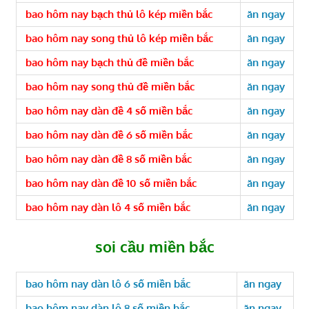
bao hôm nay bạch thủ lô kép miền bắc
ăn ngay
bao hôm nay song thủ lô kép miền bắc
ăn ngay
bao hôm nay bạch thủ đề miền bắc
ăn ngay
bao hôm nay song thủ đề miền bắc
ăn ngay
bao hôm nay dàn đề 4 số miền bắc
ăn ngay
bao hôm nay dàn đề 6 số miền bắc
ăn ngay
bao hôm nay dàn đề 8 số miền bắc
ăn ngay
bao hôm nay dàn đề 10 số miền bắc
ăn ngay
bao hôm nay dàn lô 4 số miền bắc
ăn ngay
soi cầu miền bắc
bao hôm nay dàn lô 6 số miền bắc
ăn ngay
bao hôm nay dàn lô 8 số miền bắc
ăn ngay