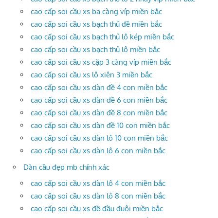
cao cấp soi cầu xs ba càng víp miền bắc
cao cấp soi cầu xs bạch thủ đề miền bắc
cao cấp soi cầu xs bạch thủ lô kép miền bắc
cao cấp soi cầu xs bạch thủ lô miền bắc
cao cấp soi cầu xs cặp 3 càng víp miền bắc
cao cấp soi cầu xs lô xiên 3 miền bắc
cao cấp soi cầu xs dàn đề 4 con miền bắc
cao cấp soi cầu xs dàn đề 6 con miền bắc
cao cấp soi cầu xs dàn đề 8 con miền bắc
cao cấp soi cầu xs dàn đề 10 con miền bắc
cao cấp soi cầu xs dàn lô 10 con miền bắc
cao cấp soi cầu xs dàn lô 6 con miền bắc
Dàn cầu đẹp mb chính xác
cao cấp soi cầu xs dàn lô 4 con miền bắc
cao cấp soi cầu xs dàn lô 8 con miền bắc
cao cấp soi cầu xs đề đầu đuôi miền bắc