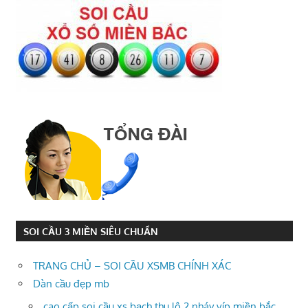
SOI CẦU 3 MIỀN SIÊU CHUẨN
TRANG CHỦ – SOI CẦU XSMB CHÍNH XÁC
Dàn cầu đẹp mb
cao cấp soi cầu xs bạch thu lô 2 nháy víp miền bắc