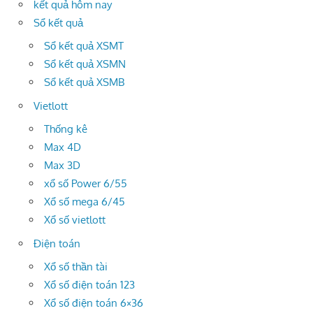
kết quả hôm nay
Sổ kết quả
Sổ kết quả XSMT
Sổ kết quả XSMN
Sổ kết quả XSMB
Vietlott
Thống kê
Max 4D
Max 3D
xổ số Power 6/55
Xổ số mega 6/45
Xổ số vietlott
Điện toán
Xổ số thần tài
Xổ số điện toán 123
Xổ số điện toán 6×36