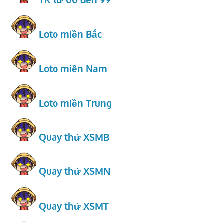
Loto miền Bắc
Loto miền Nam
Loto miền Trung
Quay thử XSMB
Quay thử XSMN
Quay thử XSMT