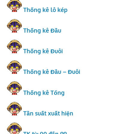
Thống kê lô kép
Thống kê Đầu
Thống kê Đuôi
Thống kê Đầu – Đuôi
Thống kê Tổng
Tần suất xuất hiện
TK từ 00 đến 99