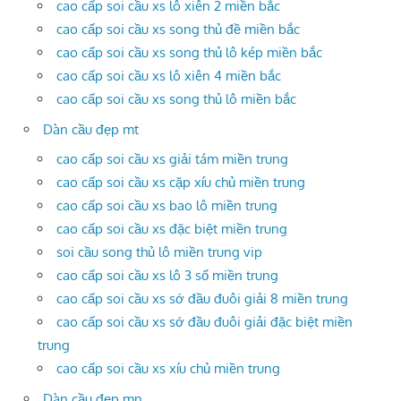
cao cấp soi cầu xs lô xiên 2 miền bắc
cao cấp soi cầu xs song thủ đề miền bắc
cao cấp soi cầu xs song thủ lô kép miền bắc
cao cấp soi cầu xs lô xiên 4 miền bắc
cao cấp soi cầu xs song thủ lô miền bắc
Dàn cầu đẹp mt
cao cấp soi cầu xs giải tám miền trung
cao cấp soi cầu xs cặp xíu chủ miền trung
cao cấp soi cầu xs bao lô miền trung
cao cấp soi cầu xs đặc biệt miền trung
soi cầu song thủ lô miền trung vip
cao cấp soi cầu xs lô 3 số miền trung
cao cấp soi cầu xs sớ đầu đuôi giải 8 miền trung
cao cấp soi cầu xs sớ đầu đuôi giải đặc biệt miền
trung
cao cấp soi cầu xs xíu chủ miền trung
Dàn cầu đẹp mn