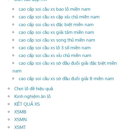
cao cấp soi cầu xs bao lô miền nam
cao cấp soi cầu xs cặp xíu chủ miền nam
cao cấp soi cầu xs đặc biệt miền nam
cao cấp soi cầu xs giải tám miền nam
cao cấp soi cầu xs song thủ miền nam
cao cấp soi cầu xs lô 3 số miền nam
cao cấp soi cầu xs xíu chủ miền nam
cao cấp soi cầu xs sớ đầu đuôi giải đặc biệt miền
nam
cao cấp soi cầu xs sớ đầu đuôi giải 8 miền nam
Chơi lô đề hiệu quả
Kinh nghiệm ăn lô
KẾT QUẢ XS
XSMB
XSMN
XSMT