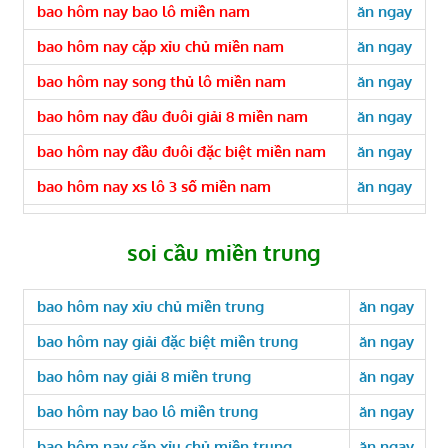
bao hôm nay bao lô miền nam
ăn ngay
bao hôm nay cặp xỉu chủ miền nam
ăn ngay
bao hôm nay song thủ lô miền nam
ăn ngay
bao hôm nay đầu đuôi giải 8 miền nam
ăn ngay
bao hôm nay đầu đuôi đặc biệt miền nam
ăn ngay
bao hôm nay xs lô 3 số miền nam
ăn ngay
soi cầu miền trung
bao hôm nay xỉu chủ miền trung
ăn ngay
bao hôm nay giải đặc biệt miền trung
ăn ngay
bao hôm nay giải 8 miền trung
ăn ngay
bao hôm nay bao lô miền trung
ăn ngay
bao hôm nay cặp xỉu chủ miền trung
ăn ngay