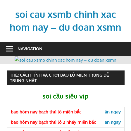
Skip
to
soi cau xsmb chinh xac
content
hom nay – du doan xsmn
soi
cau
NAVIGATION
xsmb
chinh
xac
THẺ:
CÁCH TÍNH VÀ CHƠI BAO LÔ MIEN TRUNG DỄ
hom
TRÚNG NHẤT
nay
–
soi cầu siêu vip
du
doan
bao hôm nay bạch thủ lô miền bắc
ăn ngay
xsmn
bao hôm nay bạch thủ lô 2 nháy miền bắc
ăn ngay