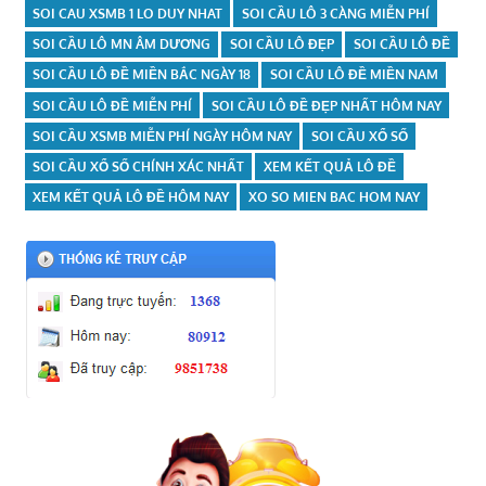
SOI CAU XSMB 1 LO DUY NHAT
SOI CẦU LÔ 3 CÀNG MIỄN PHÍ
SOI CẦU LÔ MN ÂM DƯƠNG
SOI CẦU LÔ ĐẸP
SOI CẦU LÔ ĐỀ
SOI CẦU LÔ ĐỀ MIỀN BẮC NGÀY 18
SOI CẦU LÔ ĐỀ MIỀN NAM
SOI CẦU LÔ ĐỀ MIỄN PHÍ
SOI CẦU LÔ ĐỀ ĐẸP NHẤT HÔM NAY
SOI CẦU XSMB MIỄN PHÍ NGÀY HÔM NAY
SOI CẦU XỔ SỐ
SOI CẦU XỔ SỐ CHÍNH XÁC NHẤT
XEM KẾT QUẢ LÔ ĐỀ
XEM KẾT QUẢ LÔ ĐỀ HÔM NAY
XO SO MIEN BAC HOM NAY