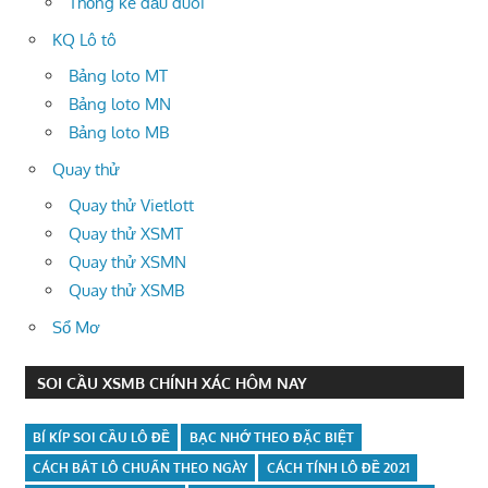
Thống kê đầu đuôi
KQ Lô tô
Bảng loto MT
Bảng loto MN
Bảng loto MB
Quay thử
Quay thử Vietlott
Quay thử XSMT
Quay thử XSMN
Quay thử XSMB
Sổ Mơ
SOI CẦU XSMB CHÍNH XÁC HÔM NAY
BÍ KÍP SOI CẦU LÔ ĐỀ
BẠC NHỚ THEO ĐẶC BIỆT
CÁCH BẮT LÔ CHUẨN THEO NGÀY
CÁCH TÍNH LÔ ĐỀ 2021