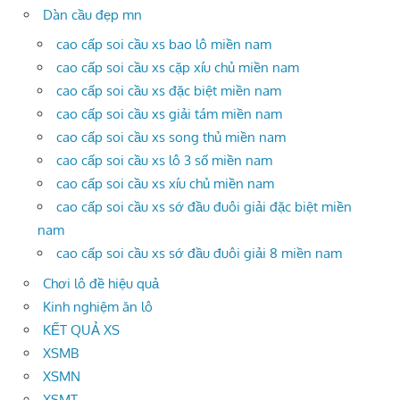
Dàn cầu đẹp mn
cao cấp soi cầu xs bao lô miền nam
cao cấp soi cầu xs cặp xíu chủ miền nam
cao cấp soi cầu xs đặc biệt miền nam
cao cấp soi cầu xs giải tám miền nam
cao cấp soi cầu xs song thủ miền nam
cao cấp soi cầu xs lô 3 số miền nam
cao cấp soi cầu xs xíu chủ miền nam
cao cấp soi cầu xs sớ đầu đuôi giải đặc biệt miền
nam
cao cấp soi cầu xs sớ đầu đuôi giải 8 miền nam
Chơi lô đề hiệu quả
Kinh nghiệm ăn lô
KẾT QUẢ XS
XSMB
XSMN
XSMT