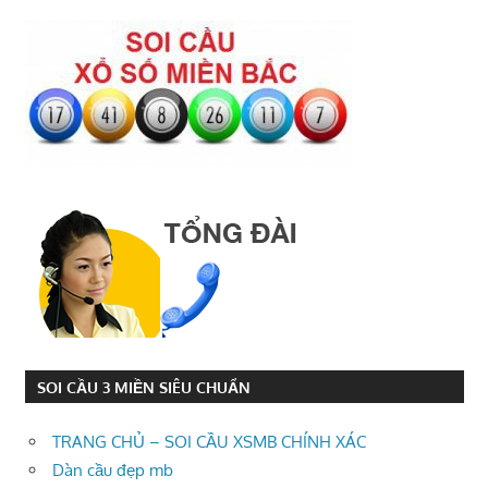
SOI CẦU 3 MIỀN SIÊU CHUẨN
TRANG CHỦ – SOI CẦU XSMB CHÍNH XÁC
Dàn cầu đẹp mb