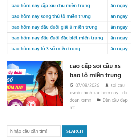
bao hôm nay cặp xỉu chủ miền trung
ăn ngay
bao hôm nay song thủ lô miền trung
ăn ngay
bao hôm nay đầu đuôi giải 8 miền trung
ăn ngay
bao hôm nay đầu đuôi đặc biệt miền trung
ăn ngay
bao hôm nay lô 3 số miền trung
ăn ngay
cao cấp soi cầu xs
bao lô miền trung
07/08/2026
soi cau
xsmb chinh xac hom nay - du
doan xsmn
Dàn cầu đẹp
mt
SEARCH