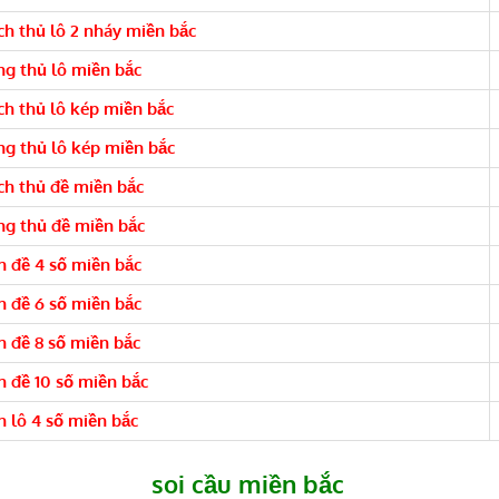
h thủ lô 2 nháy miền bắc
g thủ lô miền bắc
h thủ lô kép miền bắc
g thủ lô kép miền bắc
h thủ đề miền bắc
g thủ đề miền bắc
 đề 4 số miền bắc
 đề 6 số miền bắc
 đề 8 số miền bắc
 đề 10 số miền bắc
 lô 4 số miền bắc
soi cầu miền bắc