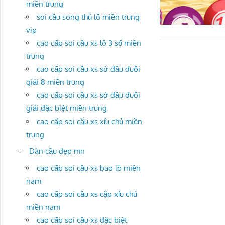
miền trung
soi cầu song thủ lô miền trung
vip
cao cấp soi cầu xs lô 3 số miền
trung
cao cấp soi cầu xs sớ đầu đuôi
giải 8 miền trung
cao cấp soi cầu xs sớ đầu đuôi
giải đặc biệt miền trung
cao cấp soi cầu xs xíu chủ miền
trung
Dàn cầu đẹp mn
cao cấp soi cầu xs bao lô miền
nam
cao cấp soi cầu xs cặp xíu chủ
miền nam
cao cấp soi cầu xs đặc biệt