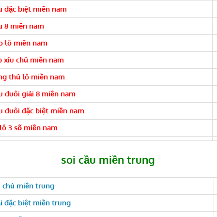
i đặc biệt miền nam
i 8 miền nam
o lô miền nam
 xỉu chủ miền nam
g thủ lô miền nam
 đuôi giải 8 miền nam
 đuôi đặc biệt miền nam
lô 3 số miền nam
soi cầu miền trung
 chủ miền trung
 đặc biệt miền trung