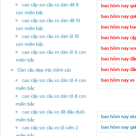
cao cấp soi cầu xs dàn đề 8
bao hôm nay giả
con miền bắc
bao hôm nay giả
cao cấp soi cầu xs dàn đề 10
bao hôm nay ba
con miền bắc
cao cấp soi cầu xs dàn lô 10
bao hôm nay cặp
con miền bắc
bao hôm nay son
cao cấp soi cầu xs dàn lô 6 con
bao hôm nay đầu
miền bắc
bao hôm nay đầu
Dàn cầu đẹp mb chính xác
bao hôm nay xs 
cao cấp soi cầu xs dàn lô 4 con
miền bắc
cao cấp soi cầu xs dàn lô 8 con
miền bắc
cao cấp soi cầu xs đề đầu đuôi
bao hôm nay xỉu
miền bắc
bao hôm nay giải
cao cấp soi cầu xs lô xiên 2
miền bắc