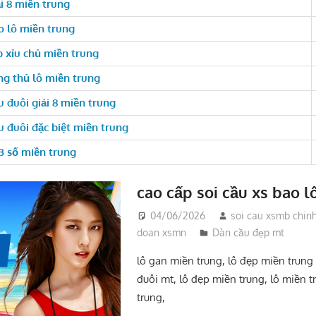
i 8 miền trung
 lô miền trung
 xỉu chủ miền trung
g thủ lô miền trung
 đuôi giải 8 miền trung
 đuôi đặc biệt miền trung
3 số miền trung
cao cấp soi cầu xs bao l
04/06/2026
soi cau xsmb chin
doan xsmn
Dàn cầu đẹp mt
lô gan miền trung, lô đẹp miền trung
đuôi mt, lô đẹp miền trung, lô miền t
trung,