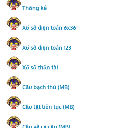
Thống kê
Xổ số điện toán 6x36
Xổ số điện toán 123
Xổ số thần tài
Cầu bạch thủ (MB)
Cầu lật liên tục (MB)
Cầu về cả cặp (MB)