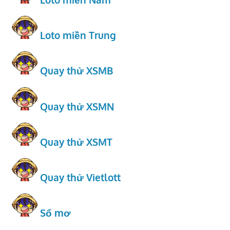
Loto miền Trung
Quay thử XSMB
Quay thử XSMN
Quay thử XSMT
Quay thử Vietlott
Sổ mơ