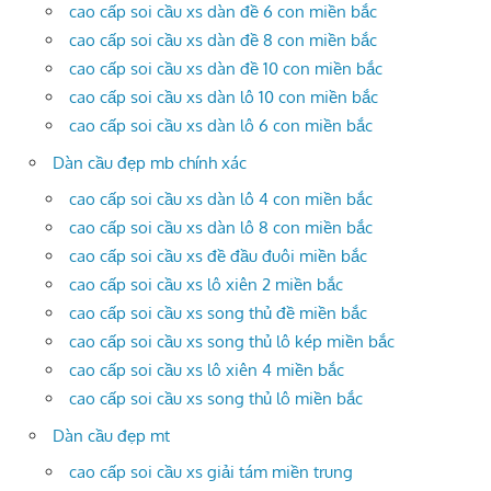
cao cấp soi cầu xs dàn đề 6 con miền bắc
cao cấp soi cầu xs dàn đề 8 con miền bắc
cao cấp soi cầu xs dàn đề 10 con miền bắc
cao cấp soi cầu xs dàn lô 10 con miền bắc
cao cấp soi cầu xs dàn lô 6 con miền bắc
Dàn cầu đẹp mb chính xác
cao cấp soi cầu xs dàn lô 4 con miền bắc
cao cấp soi cầu xs dàn lô 8 con miền bắc
cao cấp soi cầu xs đề đầu đuôi miền bắc
cao cấp soi cầu xs lô xiên 2 miền bắc
cao cấp soi cầu xs song thủ đề miền bắc
cao cấp soi cầu xs song thủ lô kép miền bắc
cao cấp soi cầu xs lô xiên 4 miền bắc
cao cấp soi cầu xs song thủ lô miền bắc
Dàn cầu đẹp mt
cao cấp soi cầu xs giải tám miền trung