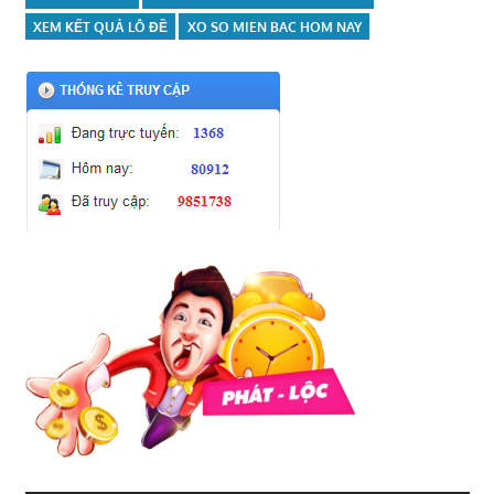
XEM KẾT QUẢ LÔ ĐỀ
XO SO MIEN BAC HOM NAY