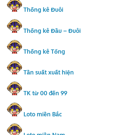
Thống kê Đuôi
Thống kê Đầu – Đuôi
Thống kê Tổng
Tần suất xuất hiện
TK từ 00 đến 99
Loto miền Bắc
Loto miền Nam