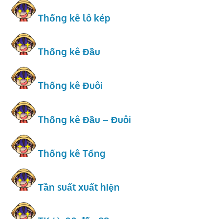
Thống kê lô kép
Thống kê Đầu
Thống kê Đuôi
Thống kê Đầu – Đuôi
Thống kê Tổng
Tần suất xuất hiện