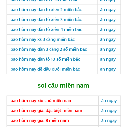
bao hôm nay dàn lô xiên 2 miền bắc
ăn ngay
bao hôm nay dàn lô xiên 3 miền bắc
ăn ngay
bao hôm nay dàn lô xiên 4 miền bắc
ăn ngay
bao hôm nay xs 3 càng miền bắc
ăn ngay
bao hôm nay dàn 3 càng 2 số miền bắc
ăn ngay
bao hôm nay dàn lô 10 số miền bắc
ăn ngay
bao hôm nay đề đầu đuôi miền bắc
ăn ngay
soi cầu miền nam
bao hôm nay xỉu chủ miền nam
ăn ngay
bao hôm nay giải đặc biệt miền nam
ăn ngay
bao hôm nay giải 8 miền nam
ăn ngay