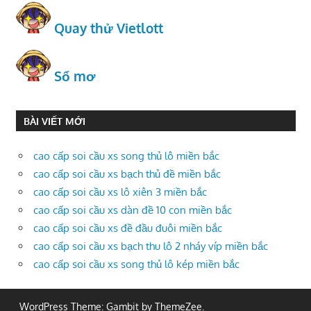
Quay thử Vietlott
Sổ mơ
BÀI VIẾT MỚI
cao cấp soi cầu xs song thủ lô miền bắc
cao cấp soi cầu xs bạch thủ đề miền bắc
cao cấp soi cầu xs lô xiên 3 miền bắc
cao cấp soi cầu xs dàn đề 10 con miền bắc
cao cấp soi cầu xs đề đầu đuôi miền bắc
cao cấp soi cầu xs bạch thu lô 2 nháy víp miền bắc
cao cấp soi cầu xs song thủ lô kép miền bắc
WordPress Theme: Gambit by ThemeZee.