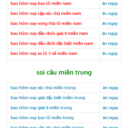
bao hôm nay bao lô miền nam
ăn ngay
bao hôm nay cặp xỉu chủ miền nam
ăn ngay
bao hôm nay song thủ lô miền nam
ăn ngay
bao hôm nay đầu đuôi giải 8 miền nam
ăn ngay
bao hôm nay đầu đuôi đặc biệt miền nam
ăn ngay
bao hôm nay xs lô 3 số miền nam
ăn ngay
soi cầu miền trung
bao hôm nay xỉu chủ miền trung
ăn ngay
bao hôm nay giải đặc biệt miền trung
ăn ngay
bao hôm nay giải 8 miền trung
ăn ngay
bao hôm nay bao lô miền trung
ăn ngay
bao hôm nay cặp xỉu chủ miền trung
ăn ngay