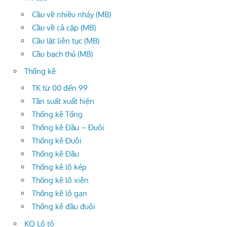
Cầu về nhiều nháy (MB)
Cầu về cả cặp (MB)
Cầu lật liên tục (MB)
Cầu bạch thủ (MB)
Thống kê
TK từ 00 đến 99
Tần suất xuất hiện
Thống kê Tổng
Thống kê Đầu – Đuôi
Thống kê Đuôi
Thống kê Đầu
Thống kê lô kép
Thống kê lô xiên
Thống kê lô gan
Thống kê đầu đuôi
KQ Lô tô