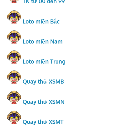
TK từ 00 đến 99
Loto miền Bắc
Loto miền Nam
Loto miền Trung
Quay thử XSMB
Quay thử XSMN
Quay thử XSMT