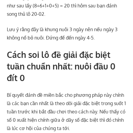
như sau lấy (8+6+1+0+5) = 20 thì hôm sau bạn đánh
song thủ lô 20-02.
Lưu ý rằng đây là khung nuôi 3 ngày nên nếu ngày 3
không nổ bỏ nuôi. Đứng để đến ngày 4-5.
Cách soi lô đề giải đặc biệt
tuần chuẩn nhất: nuôi đầu 0
đít 0
Bí quyết đánh đề miền bắc cho phương pháp này chính
là các bạn cần nhất là theo dõi giải đặc biệt trong suốt 1
tuần trước khi bắt đầu chơi theo cách này. Nếu thấy có
số 0 xuất hiện chính giữa ở dãy số đặc biệt thì đó chính
là lúc cơ hội của chúng ta tới.