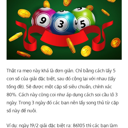
Thật ra mẹo này khá là đơn giản. Chỉ bằng cách lấy 5
con số của giải đặc biệt, sau đó cộng lại với nhau (lấy
tổng đề). Sẽ được một cặp số siêu chuẩn, chính xác
80%. Cách này cũng coi như áp dụng cách soi cầu lô 3
ngày. Trong 3 ngày đó các bạn nên lấy song thủ từ cặp
số này để nuôi.
Ví dụ: ngày 19/2 giải đặc biệt ra: 86105 thì các bạn làm