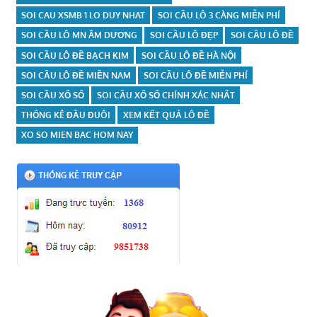
SOI CAU XSMB 1 LO DUY NHAT
SOI CẦU LÔ 3 CÀNG MIỄN PHÍ
SOI CẦU LÔ MN ÂM DƯƠNG
SOI CẦU LÔ ĐẸP
SOI CẦU LÔ ĐỀ
SOI CẦU LÔ ĐỀ BẠCH KIM
SOI CẦU LÔ ĐỀ HÀ NỘI
SOI CẦU LÔ ĐỀ MIỀN NAM
SOI CẦU LÔ ĐỀ MIỄN PHÍ
SOI CẦU XỔ SỐ
SOI CẦU XỔ SỐ CHÍNH XÁC NHẤT
THỐNG KÊ ĐẦU ĐUÔI
XEM KẾT QUẢ LÔ ĐỀ
XO SO MIEN BAC HOM NAY