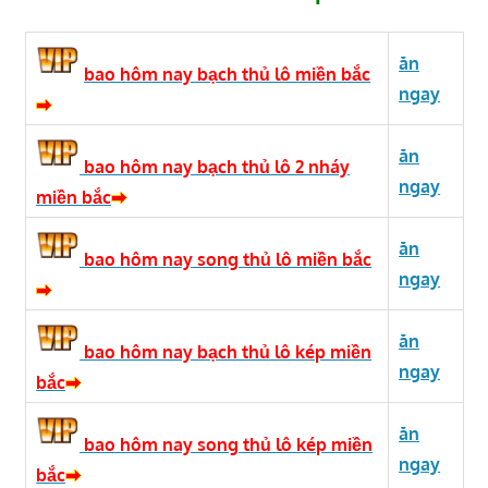
ăn
bao hôm nay bạch thủ lô miền bắc
ngay
ăn
bao hôm nay bạch thủ lô 2 nháy
ngay
miền bắc
ăn
bao hôm nay song thủ lô miền bắc
ngay
ăn
bao hôm nay bạch thủ lô kép miền
ngay
bắc
ăn
bao hôm nay song thủ lô kép miền
ngay
bắc