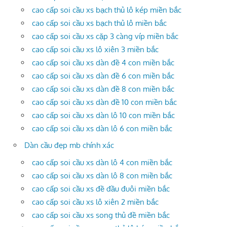
cao cấp soi cầu xs bạch thủ lô kép miền bắc
cao cấp soi cầu xs bạch thủ lô miền bắc
cao cấp soi cầu xs cặp 3 càng víp miền bắc
cao cấp soi cầu xs lô xiên 3 miền bắc
cao cấp soi cầu xs dàn đề 4 con miền bắc
cao cấp soi cầu xs dàn đề 6 con miền bắc
cao cấp soi cầu xs dàn đề 8 con miền bắc
cao cấp soi cầu xs dàn đề 10 con miền bắc
cao cấp soi cầu xs dàn lô 10 con miền bắc
cao cấp soi cầu xs dàn lô 6 con miền bắc
Dàn cầu đẹp mb chính xác
cao cấp soi cầu xs dàn lô 4 con miền bắc
cao cấp soi cầu xs dàn lô 8 con miền bắc
cao cấp soi cầu xs đề đầu đuôi miền bắc
cao cấp soi cầu xs lô xiên 2 miền bắc
cao cấp soi cầu xs song thủ đề miền bắc