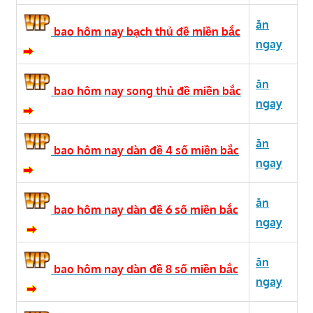
ăn
bao hôm nay bạch thủ đề miền bắc
ngay
ăn
bao hôm nay song thủ đề miền bắc
ngay
ăn
bao hôm nay dàn đề 4 số miền bắc
ngay
ăn
bao hôm nay dàn đề 6 số miền bắc
ngay
ăn
bao hôm nay dàn đề 8 số miền bắc
ngay