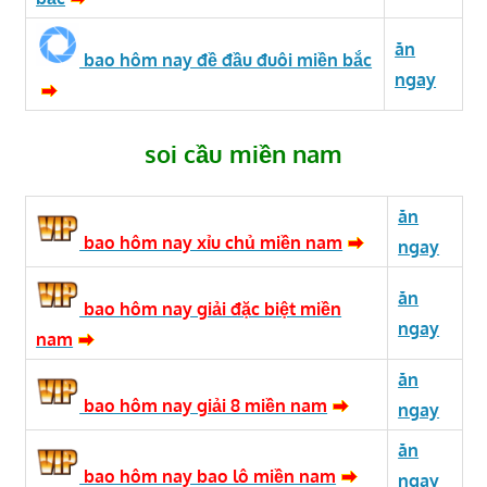
ăn
bao hôm nay đề đầu đuôi miền bắc
ngay
soi cầu miền nam
ăn
bao hôm nay xỉu chủ miền nam
ngay
ăn
bao hôm nay giải đặc biệt miền
ngay
nam
ăn
bao hôm nay giải 8 miền nam
ngay
ăn
bao hôm nay bao lô miền nam
ngay