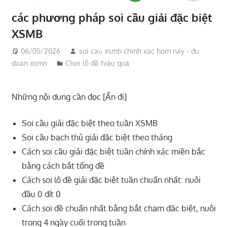
các phương pháp soi cầu giải đặc biệt
XSMB
06/05/2026
soi cau xsmb chinh xac hom nay - du
doan xsmn
Chơi lô đề hiệu quả
Những nội dung cần đọc
[Ẩn đi]
Soi cầu giải đặc biệt theo tuần XSMB
Soi cầu bạch thủ giải đặc biệt theo tháng
Cách soi cầu giải đặc biệt tuần chính xác miền bắc
bằng cách bắt tổng đề
Cách soi lô đề giải đặc biệt tuần chuẩn nhất: nuôi
đầu 0 đít 0
Cách soi đề chuẩn nhất bằng bắt chạm đặc biệt, nuôi
trong 4 ngày cuối trong tuần