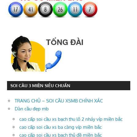
SOI CẦU 3 MIỀN SIÊU CHUẨN
TRANG CHỦ – SOI CẦU XSMB CHÍNH XÁC
Dàn cầu đẹp mb
cao cấp soi cầu xs bạch thu lô 2 nháy víp miền bắc
cao cấp soi cầu xs ba càng víp miền bắc
cao cấp soi cầu xs bạch thủ đề miền bắc