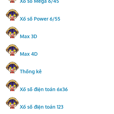
Xổ số Mega 6/45
Xổ số Power 6/55
Max 3D
Max 4D
Thống kê
Xổ số điện toán 6x36
Xổ số điện toán 123