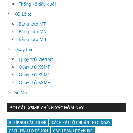
Thống kê đầu đuôi
KQ Lô tô
Bảng loto MT
Bảng loto MN
Bảng loto MB
Quay thử
Quay thử Vietlott
Quay thử XSMT
Quay thử XSMN
Quay thử XSMB
Sổ Mơ
SOI CẦU XSMB CHÍNH XÁC HÔM NAY
BÍ KÍP SOI CẦU LÔ ĐỀ
CÁCH BẮT LÔ CHUẨN THEO NGÀY
CÁCH TÍNH LÔ ĐỀ 2021
CÁCH ĐÁNH DE ĂN 100