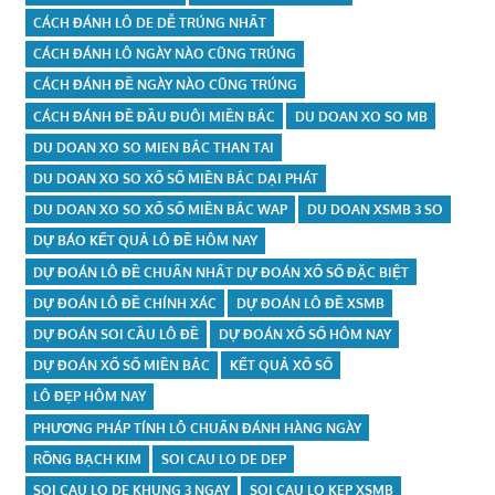
CÁCH ĐÁNH LÔ DE DỄ TRÚNG NHẤT
CÁCH ĐÁNH LÔ NGÀY NÀO CŨNG TRÚNG
CÁCH ĐÁNH ĐỀ NGÀY NÀO CŨNG TRÚNG
CÁCH ĐÁNH ĐỀ ĐẦU ĐUÔI MIỀN BẮC
DU DOAN XO SO MB
DU DOAN XO SO MIEN BẮC THAN TAI
DU DOAN XO SO XỔ SỐ MIỀN BẮC DẠI PHÁT
DU DOAN XO SO XỔ SỐ MIỀN BẮC WAP
DU DOAN XSMB 3 SO
DỰ BÁO KẾT QUẢ LÔ ĐỀ HÔM NAY
DỰ ĐOÁN LÔ ĐỀ CHUẨN NHẤT DỰ ĐOÁN XỔ SỐ ĐẶC BIỆT
DỰ ĐOÁN LÔ ĐỀ CHÍNH XÁC
DỰ ĐOÁN LÔ ĐỀ XSMB
DỰ ĐOÁN SOI CẦU LÔ ĐỀ
DỰ ĐOÁN XỔ SỐ HÔM NAY
DỰ ĐOÁN XỔ SỐ MIỀN BẮC
KẾT QUẢ XỔ SỐ
LÔ ĐẸP HÔM NAY
PHƯƠNG PHÁP TÍNH LÔ CHUẨN ĐÁNH HÀNG NGÀY
RỒNG BẠCH KIM
SOI CAU LO DE DEP
SOI CAU LO DE KHUNG 3 NGAY
SOI CAU LO KEP XSMB