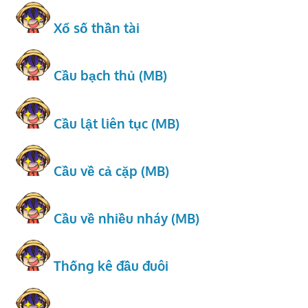
Xổ số thần tài
Cầu bạch thủ (MB)
Cầu lật liên tục (MB)
Cầu về cả cặp (MB)
Cầu về nhiều nháy (MB)
Thống kê đầu đuôi