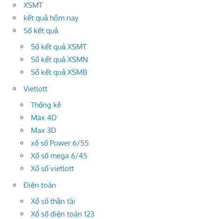
XSMT
kết quả hôm nay
Sổ kết quả
Sổ kết quả XSMT
Sổ kết quả XSMN
Sổ kết quả XSMB
Vietlott
Thống kê
Max 4D
Max 3D
xổ số Power 6/55
Xổ số mega 6/45
Xổ số vietlott
Điện toán
Xổ số thần tài
Xổ số điện toán 123