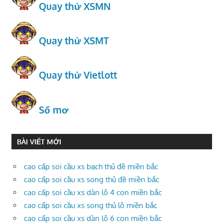
Quay thử XSMN
Quay thử XSMT
Quay thử Vietlott
Sổ mơ
BÀI VIẾT MỚI
cao cấp soi cầu xs bạch thủ đề miền bắc
cao cấp soi cầu xs song thủ đề miền bắc
cao cấp soi cầu xs dàn lô 4 con miền bắc
cao cấp soi cầu xs song thủ lô miền bắc
cao cấp soi cầu xs dàn lô 6 con miền bắc