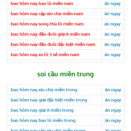
bao hôm nay bao lô miền nam
ăn ngay
bao hôm nay cặp xỉu chủ miền nam
ăn ngay
bao hôm nay song thủ lô miền nam
ăn ngay
bao hôm nay đầu đuôi giải 8 miền nam
ăn ngay
bao hôm nay đầu đuôi đặc biệt miền nam
ăn ngay
bao hôm nay xs lô 3 số miền nam
ăn ngay
soi cầu miền trung
bao hôm nay xỉu chủ miền trung
ăn ngay
bao hôm nay giải đặc biệt miền trung
ăn ngay
bao hôm nay giải 8 miền trung
ăn ngay
bao hôm nay bao lô miền trung
ăn ngay
bao hôm nay cặp xỉu chủ miền trung
ăn ngay