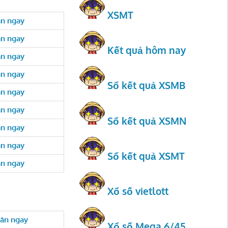
XSMT
ăn ngay
ăn ngay
Kết quả hôm nay
ăn ngay
ăn ngay
Sổ kết quả XSMB
ăn ngay
ăn ngay
Sổ kết quả XSMN
ăn ngay
ăn ngay
Sổ kết quả XSMT
ăn ngay
Xổ số vietlott
ăn ngay
Xổ số Mega 6/45