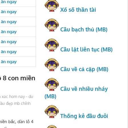
ăn ngay
Xổ số thần tài
ăn ngay
ăn ngay
Cầu bạch thủ (MB)
ăn ngay
ăn ngay
Cầu lật liên tục (MB)
ăn ngay
ăn ngay
Cầu về cả cặp (MB)
ô 8 con miền
Cầu về nhiều nháy
(MB)
h xac hom nay - du
ầu đẹp mb chính
Thống kê đầu đuôi
miền bắc, dàn lô 4