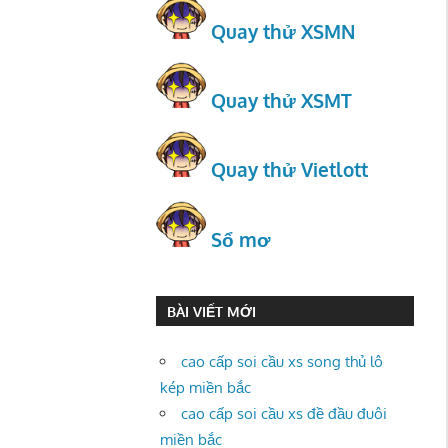
Quay thử XSMN
Quay thử XSMT
Quay thử Vietlott
Sổ mơ
BÀI VIẾT MỚI
cao cấp soi cầu xs song thủ lô
kép miền bắc
cao cấp soi cầu xs đề đầu đuôi
miền bắc