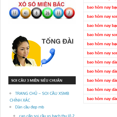
bao hôm nay bạc
bao hôm nay son
bao hôm nay bạc
bao hôm nay son
bao hôm nay bạc
bao hôm nay son
bao hôm nay dàn
bao hôm nay dàn
bao hôm nay dàn
SOI CẦU 3 MIỀN SIÊU CHUẨN
bao hôm nay dàn
TRANG CHỦ – SOI CẦU XSMB
bao hôm nay dàn
CHÍNH XÁC
Dàn cầu đẹp mb
cao cấp soi cầu xs bạch thu lô 2