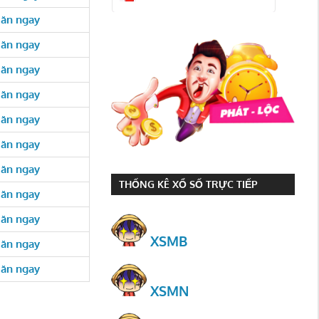
ăn ngay
ăn ngay
ăn ngay
ăn ngay
ăn ngay
ăn ngay
ăn ngay
THỐNG KÊ XỔ SỐ TRỰC TIẾP
ăn ngay
ăn ngay
XSMB
ăn ngay
ăn ngay
XSMN