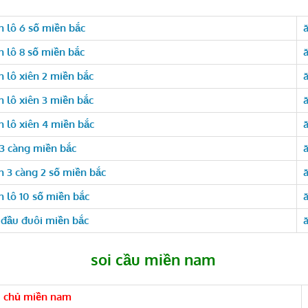
 lô 6 số miền bắc
 lô 8 số miền bắc
 lô xiên 2 miền bắc
 lô xiên 3 miền bắc
 lô xiên 4 miền bắc
3 càng miền bắc
 3 càng 2 số miền bắc
 lô 10 số miền bắc
đầu đuôi miền bắc
soi cầu miền nam
u chủ miền nam