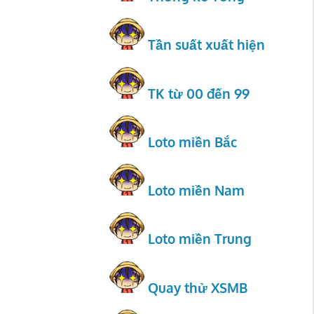
Tần suất xuất hiện
TK từ 00 đến 99
Loto miền Bắc
Loto miền Nam
Loto miền Trung
Quay thử XSMB