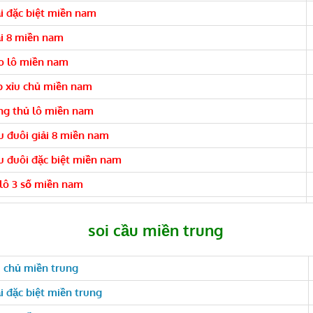
i đặc biệt miền nam
i 8 miền nam
o lô miền nam
 xỉu chủ miền nam
g thủ lô miền nam
 đuôi giải 8 miền nam
 đuôi đặc biệt miền nam
lô 3 số miền nam
soi cầu miền trung
 chủ miền trung
 đặc biệt miền trung