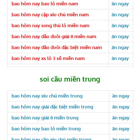
bao hôm nay bao lô miền nam
ăn ngay
bao hôm nay cặp xỉu chủ miền nam
ăn ngay
bao hôm nay song thủ lô miền nam
ăn ngay
bao hôm nay đầu đuôi giải 8 miền nam
ăn ngay
bao hôm nay đầu đuôi đặc biệt miền nam
ăn ngay
bao hôm nay xs lô 3 số miền nam
ăn ngay
soi cầu miền trung
bao hôm nay xỉu chủ miền trung
ăn ngay
bao hôm nay giải đặc biệt miền trung
ăn ngay
bao hôm nay giải 8 miền trung
ăn ngay
bao hôm nay bao lô miền trung
ăn ngay
bao hôm nay cặp xỉu chủ miền trung
ăn ngay