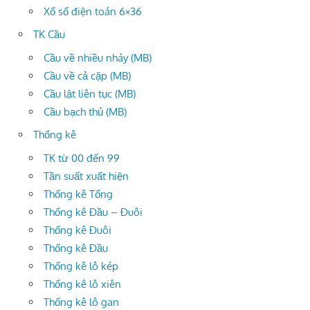
Xổ số điện toán 6×36
TK Cầu
Cầu về nhiều nháy (MB)
Cầu về cả cặp (MB)
Cầu lật liên tục (MB)
Cầu bạch thủ (MB)
Thống kê
TK từ 00 đến 99
Tần suất xuất hiện
Thống kê Tổng
Thống kê Đầu – Đuôi
Thống kê Đuôi
Thống kê Đầu
Thống kê lô kép
Thống kê lô xiên
Thống kê lô gan