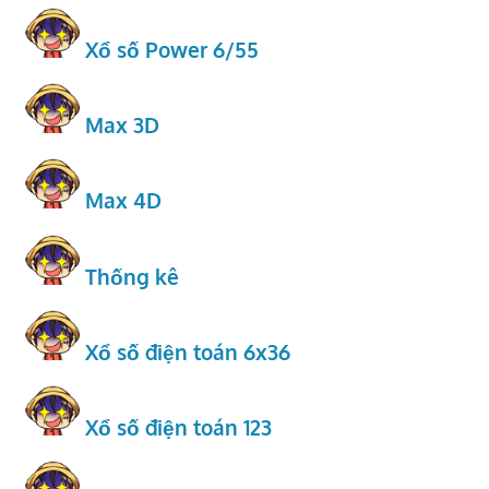
Xổ số Power 6/55
Max 3D
Max 4D
Thống kê
Xổ số điện toán 6x36
Xổ số điện toán 123