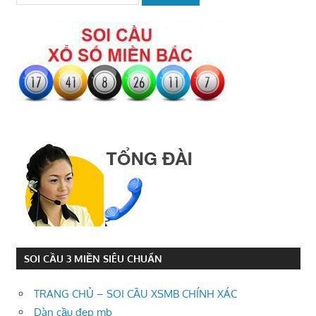
SOI CẦU 3 MIỀN SIÊU CHUẨN
TRANG CHỦ – SOI CẦU XSMB CHÍNH XÁC
Dàn cầu đẹp mb