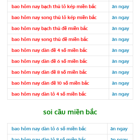
bao hôm nay bạch thủ lô kép miền bắc
ăn ngay
bao hôm nay song thủ lô kép miền bắc
ăn ngay
bao hôm nay bạch thủ đề miền bắc
ăn ngay
bao hôm nay song thủ đề miền bắc
ăn ngay
bao hôm nay dàn đề 4 số miền bắc
ăn ngay
bao hôm nay dàn đề 6 số miền bắc
ăn ngay
bao hôm nay dàn đề 8 số miền bắc
ăn ngay
bao hôm nay dàn đề 10 số miền bắc
ăn ngay
bao hôm nay dàn lô 4 số miền bắc
ăn ngay
soi cầu miền bắc
bao hôm nay dàn lô 6 số miền bắc
ăn ngay
bao hôm nay dàn lô 8 số miền bắc
ăn ngay