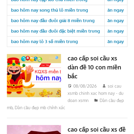
bao hôm nay song thủ lô miền trung
ăn ngay
bao hôm nay đầu đuôi giải 8 miền trung
ăn ngay
bao hôm nay đầu đuôi đặc biệt miền trung
ăn ngay
bao hôm nay lô 3 số miền trung
ăn ngay
cao cấp soi cầu xs
dàn đề 10 con miền
bắc
08/08/2026
soi cau
xsmb chinh xac hom nay - du
doan xsmn
Dàn cầu đẹp
mb
,
Dàn cầu đẹp mb chính xác
cao cấp soi cầu xs đề