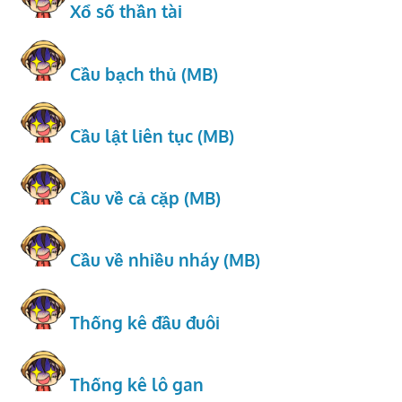
Xổ số thần tài
Cầu bạch thủ (MB)
Cầu lật liên tục (MB)
Cầu về cả cặp (MB)
Cầu về nhiều nháy (MB)
Thống kê đầu đuôi
Thống kê lô gan