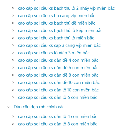
cao cấp soi cầu xs bạch thu lô 2 nháy víp miền bắc
cao cấp soi cầu xs ba càng víp miền bắc
cao cấp soi cầu xs bạch thủ đề miền bắc
cao cấp soi cầu xs bạch thủ lô kép miền bắc
cao cấp soi cầu xs bạch thủ lô miền bắc
cao cấp soi cầu xs cặp 3 càng víp miền bắc
cao cấp soi cầu xs lô xiên 3 miền bắc
cao cấp soi cầu xs dàn đề 4 con miền bắc
cao cấp soi cầu xs dàn đề 6 con miền bắc
cao cấp soi cầu xs dàn đề 8 con miền bắc
cao cấp soi cầu xs dàn đề 10 con miền bắc
cao cấp soi cầu xs dàn lô 10 con miền bắc
cao cấp soi cầu xs dàn lô 6 con miền bắc
Dàn cầu đẹp mb chính xác
cao cấp soi cầu xs dàn lô 4 con miền bắc
cao cấp soi cầu xs dàn lô 8 con miền bắc