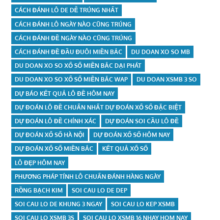
CÁCH ĐÁNH LÔ DE DỄ TRÚNG NHẤT
CÁCH ĐÁNH LÔ NGÀY NÀO CŨNG TRÚNG
CÁCH ĐÁNH ĐỀ NGÀY NÀO CŨNG TRÚNG
CÁCH ĐÁNH ĐỀ ĐẦU ĐUÔI MIỀN BẮC
DU DOAN XO SO MB
DU DOAN XO SO XỔ SỐ MIỀN BẮC DẠI PHÁT
DU DOAN XO SO XỔ SỐ MIỀN BẮC WAP
DU DOAN XSMB 3 SO
DỰ BÁO KẾT QUẢ LÔ ĐỀ HÔM NAY
DỰ ĐOÁN LÔ ĐỀ CHUẨN NHẤT DỰ ĐOÁN XỔ SỐ ĐẶC BIỆT
DỰ ĐOÁN LÔ ĐỀ CHÍNH XÁC
DỰ ĐOÁN SOI CẦU LÔ ĐỀ
DỰ ĐOÁN XỔ SỐ HÀ NỘI
DỰ ĐOÁN XỔ SỐ HÔM NAY
DỰ ĐOÁN XỔ SỐ MIỀN BẮC
KẾT QUẢ XỔ SỐ
LÔ ĐẸP HÔM NAY
PHƯƠNG PHÁP TÍNH LÔ CHUẨN ĐÁNH HÀNG NGÀY
RỒNG BẠCH KIM
SOI CAU LO DE DEP
SOI CAU LO DE KHUNG 3 NGAY
SOI CAU LO KEP XSMB
SOI CAU LO XSMB 3S
SOI CAU LO XSMB 16 NHAY HOM NAY