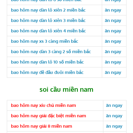
bao hôm nay dàn lô xiên 2 miền bắc
ăn ngay
bao hôm nay dàn lô xiên 3 miền bắc
ăn ngay
bao hôm nay dàn lô xiên 4 miền bắc
ăn ngay
bao hôm nay xs 3 càng miền bắc
ăn ngay
bao hôm nay dàn 3 càng 2 số miền bắc
ăn ngay
bao hôm nay dàn lô 10 số miền bắc
ăn ngay
bao hôm nay đề đầu đuôi miền bắc
ăn ngay
soi cầu miền nam
bao hôm nay xỉu chủ miền nam
ăn ngay
bao hôm nay giải đặc biệt miền nam
ăn ngay
bao hôm nay giải 8 miền nam
ăn ngay