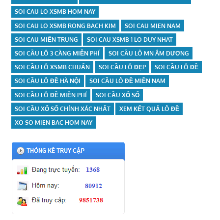
SOI CAU LO XSMB HOM NAY
SOI CAU LO XSMB RONG BACH KIM
SOI CAU MIEN NAM
SOI CAU MIỀN TRUNG
SOI CAU XSMB 1 LO DUY NHAT
SOI CẦU LÔ 3 CÀNG MIỄN PHÍ
SOI CẦU LÔ MN ÂM DƯƠNG
SOI CẦU LÔ XSMB CHUẨN
SOI CẦU LÔ ĐẸP
SOI CẦU LÔ ĐỀ
SOI CẦU LÔ ĐỀ HÀ NỘI
SOI CẦU LÔ ĐỀ MIỀN NAM
SOI CẦU LÔ ĐỀ MIỄN PHÍ
SOI CẦU XỔ SỐ
SOI CẦU XỔ SỐ CHÍNH XÁC NHẤT
XEM KẾT QUẢ LÔ ĐỀ
XO SO MIEN BAC HOM NAY